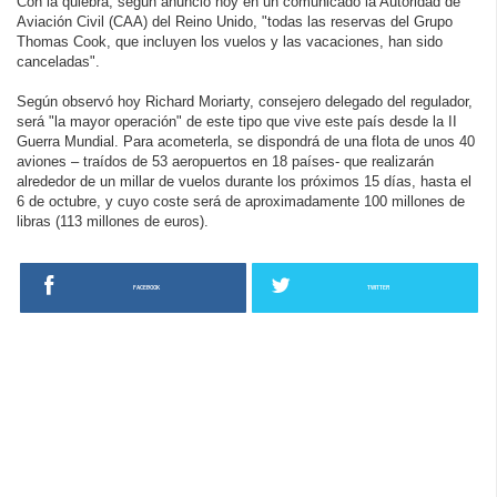
Con la quiebra, según anunció hoy en un comunicado la Autoridad de
Aviación Civil (CAA) del Reino Unido, "todas las reservas del Grupo
Thomas Cook, que incluyen los vuelos y las vacaciones, han sido
canceladas".
Según observó hoy Richard Moriarty, consejero delegado del regulador,
será "la mayor operación" de este tipo que vive este país desde la II
Guerra Mundial. Para acometerla, se dispondrá de una flota de unos 40
aviones – traídos de 53 aeropuertos en 18 países- que realizarán
alrededor de un millar de vuelos durante los próximos 15 días, hasta el
6 de octubre, y cuyo coste será de aproximadamente 100 millones de
libras (113 millones de euros).
FACEBOOK
TWITTER