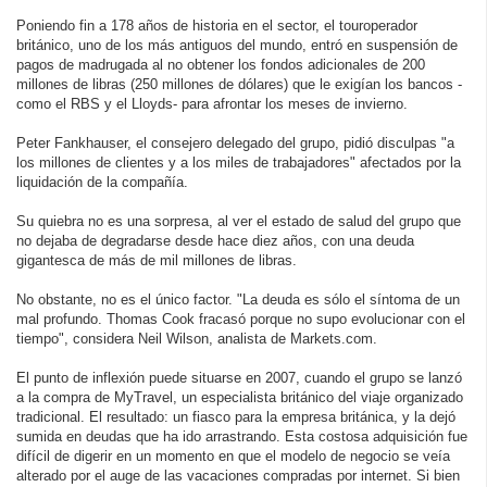
Poniendo fin a 178 años de historia en el sector, el touroperador
británico, uno de los más antiguos del mundo, entró en suspensión de
pagos de madrugada al no obtener los fondos adicionales de 200
millones de libras (250 millones de dólares) que le exigían los bancos -
como el RBS y el Lloyds- para afrontar los meses de invierno.
Peter Fankhauser, el consejero delegado del grupo, pidió disculpas "a
los millones de clientes y a los miles de trabajadores" afectados por la
liquidación de la compañía.
Su quiebra no es una sorpresa, al ver el estado de salud del grupo que
no dejaba de degradarse desde hace diez años, con una deuda
gigantesca de más de mil millones de libras.
No obstante, no es el único factor. "La deuda es sólo el síntoma de un
mal profundo. Thomas Cook fracasó porque no supo evolucionar con el
tiempo", considera Neil Wilson, analista de Markets.com.
El punto de inflexión puede situarse en 2007, cuando el grupo se lanzó
a la compra de MyTravel, un especialista británico del viaje organizado
tradicional. El resultado: un fiasco para la empresa británica, y la dejó
sumida en deudas que ha ido arrastrando. Esta costosa adquisición fue
difícil de digerir en un momento en que el modelo de negocio se veía
alterado por el auge de las vacaciones compradas por internet. Si bien