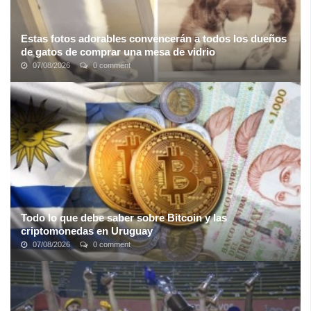
Estas fotos adorables convencerán a todos los dueños
de gatos de comprar una mesa de vidrio
07/08/2026
0 comment
Que los gatos son adorables, es algo en lo que tu, yo, y la mitad
de la humanidad + 1 estamos de acuerdo. Si combinamos gatos
con mesas de vidrio las ...
Todo lo que debe saber sobre Bitcoin y las
criptomonedas en Uruguay
07/08/2026
0 comment
Guía de lo más importante a la hora de operar o comerciar con
monedas digitales en Uruguay, así como de la adopción de la
tecnología Blockchain.