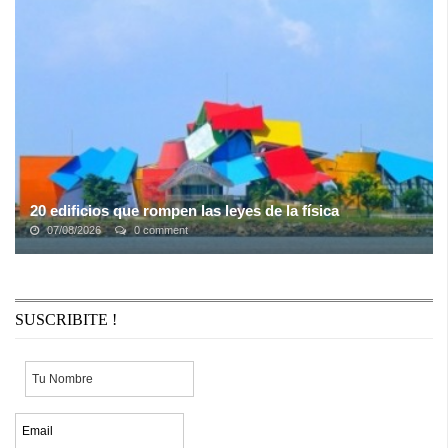
proyecto y su esfuerzo para dar a luz a su primer álbum debut "El
mundo va a cambiar". ...
20 edificios que rompen las leyes de la física
07/08/2026
0 comment
O al menos lo intentan, porque si antes te parecía que una casa
común no es algo que te pueda sorprender, prepárate porque ahora
todas tus nociones ...
SUSCRIBITE !