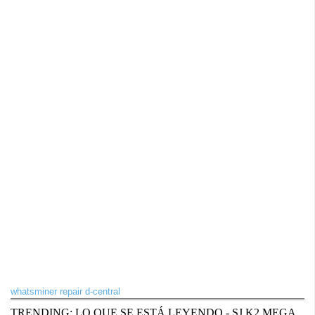
whatsminer repair d-central
TRENDING: LO QUE SE ESTÁ LEYENDO - SJ K2 MEGA