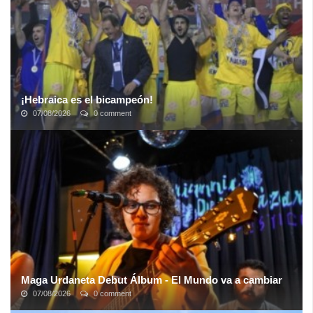
¡Hebraica es el bicampeón!
07/08/2026
0 comment
La clase de sus jugadores, la experiencia de un equipo y la
planificación de un cuerpo técnico que demostró estar a la altura
fueron la clave para ...
Maga Urdaneta Debut Álbum - El Mundo va a cambiar
07/08/2026
0 comment
La talentosa cantautora venezolana Maga Urdaneta presenta su