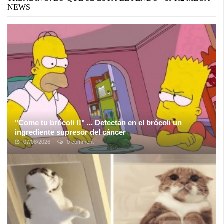
NEWS
"Come tu brócoli !!" ... Detectan en el brócoli un
ingrediente supresor del cáncer
07/08/2026
0 comment
Un compuesto presente en el brócoli evita la inhibición de un gen
supresor de tumores, pero eso no significa que comer esta verdura
cure el cáncer. ...