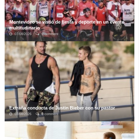
Montevideo se vistió de fiesta y deporte en un evento
multitudinario
07/08/2026
0 comment
Luego de 2 años de ausencia, los amantes del deporte pudieron
dar rienda suelta a la alegría en una nueva edición de la clásica
"
Maratón Montevideo
"; ...
Extraña conducta de Justin Bieber con su pastor
07/08/2026
0 comment
El cantante canadiense Justin Bieber canceló su tour Purpose por
motivos religiosos, ahora pasa su tiempo con su amigo y
consejero espiritual, Carl ...