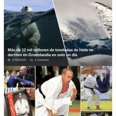
Más de 12 mil millones de toneladas de hielo se
derriten en Groenlandia en solo un día
07/08/2026
0 comment
Groenlandia está experimentando uno de sus eventos de fusión
más extremos en la historia. El país, que constituye la segunda
capa de hielo más grande ...