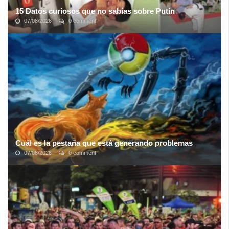
15 Datos curiosos que no sabías sobre Putin
07/08/2026
0 comment
Vladimir Putin, presidente de Rusia desde el año 2000 y hasta el
presente, es un hombre bastante polémico y carismático. Dirigir
una gran potencia ...
Cuál es la pestaña que está generando problemas
07/08/2026
0 comment
Para muchos usuarios el navegador es la aplicación que más
utilizan en su computadora. Chequean desde ahí su correo
electrónico, trabajan en conjunto ...