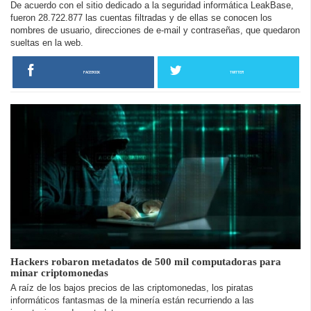
De acuerdo con el sitio dedicado a la seguridad informática LeakBase,
fueron 28.722.877 las cuentas filtradas y de ellas se conocen los
nombres de usuario, direcciones de e-mail y contraseñas, que quedaron
sueltas en la web.
FACEBOOK
TWITTER
Hackers robaron metadatos de 500 mil computadoras para
minar criptomonedas
A raíz de los bajos precios de las criptomonedas, los piratas
informáticos fantasmas de la minería están recurriendo a las