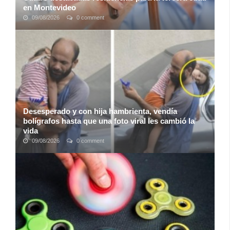
en Montevideo
09/08/2026
0 comment
Las residencias para la tercera edad en Montevideo no son
sólo un lugar para vivir, ofrecen un entorno acogedor donde
las personas pueden continuar ...
Desesperado y con hija hambrienta, vendía
bolígrafos hasta que una foto viral les cambió la
vida
09/08/2026
0 comment
Un hombre trabaja en una fábrica de chocolates como
gerente, misma en la que ganaba lo suficiente para
mantenerse y cubrir todas las necesidades de ...