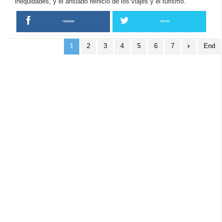
inequidades, y el ansiado reinicio de los viajes y el turismo.
FACEBOOK
TWITTER
1
2
3
4
5
6
7
End