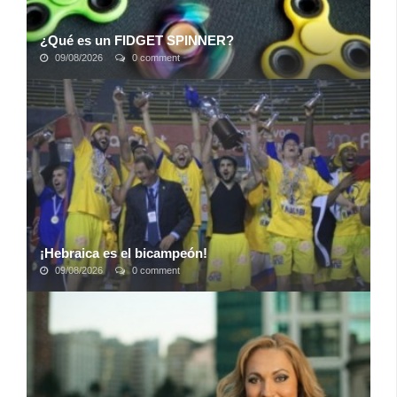
¿Qué es un FIDGET SPINNER?
09/08/2026
0 comment
Se llama fidget spinner (algo así como el girador inquieto).El
dispositivo es la última tendencia en el mundo, pero en
realidad tiene una historia ...
¡Hebraica es el bicampeón!
09/08/2026
0 comment
La clase de sus jugadores, la experiencia de un equipo y la
planificación de un cuerpo técnico que demostró estar a la
altura fueron la clave para ...