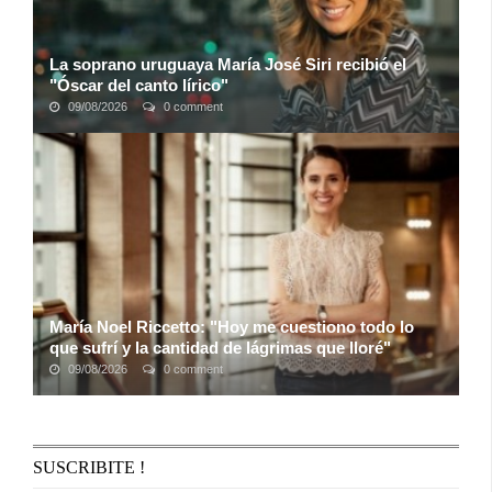
La soprano uruguaya María José Siri recibió el
"Óscar del canto lírico"
09/08/2026
0 comment
La soprano uruguaya María José Siri recibió el premio a
Mejor Soprano
en los premios de ópera Stella della Lírica,
apodados "los Oscar del canto ...
María Noel Riccetto: "Hoy me cuestiono todo lo
que sufrí y la cantidad de lágrimas que lloré"
09/08/2026
0 comment
Es una de las mejores bailarinas del mundo. En Moscú la
premiaron con el máximo galardón de la danza, el Benois de
la Danse. Formó parte del American ...
SUSCRIBITE !