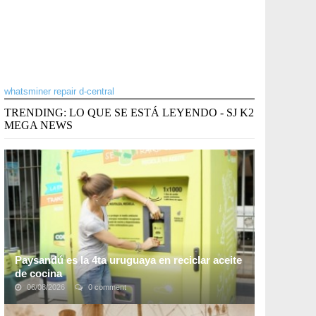
whatsminer repair d-central
TRENDING: LO QUE SE ESTÁ LEYENDO - SJ K2
MEGA NEWS
Paysandú es la 4ta uruguaya en reciclar aceite
de cocina
06/08/2026
0 comment
El plan de reciclaje de aceite usado de cocina, para
generar biocombustibles de segunda generación, se