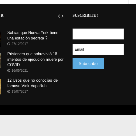
ER
SUSCRIBITE !
Sabias que Nueva York tiene
una estación secreta ?
27/12/2017
Prisionero que sobrevivió 18
intentos de ejecución muere por
COVID
16/05/2021
12 Usos que no conocías del
famoso Vick VapoRub
13/07/2017