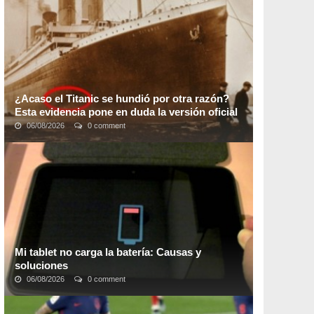
instaló en el Mercado Municipal de Paysandú, ...
¿Acaso el Titanic se hundió por otra razón?
Esta evidencia pone en duda la versión oficial
06/08/2026
0 comment
¿Acaso un fuego intenso a bordo del R.M.S. Titanic
llevó a uno de los mayores desastres en la historia
marítima?Un nuevo documental del autor y ...
Mi tablet no carga la batería: Causas y
soluciones
06/08/2026
0 comment
Que no cargue la batería de tu tablet es algo muy
frecuente y más en tabletas de marcas pocos