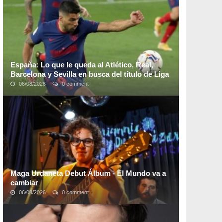
reconocidas donde muchas de esas son de dudosa
calidad. ...
España: Lo que le queda al Atlético, Real,
Barcelona y Sevilla en busca del título de Liga
06/08/2026
0 comment
De los cuatro pretendientes, el único equipo que
depende de sí mismo para proclamarse campeón es el
Atlético de Madrid de los uruguayos. La ...
Maga Urdaneta Debut Álbum - El Mundo va a
cambiar
06/08/2026
0 comment
La talentosa cantautora venezolana Maga Urdaneta
presenta su proyecto y su esfuerzo para dar a luz a su
primer álbum debut "El mundo va a cambiar". ...