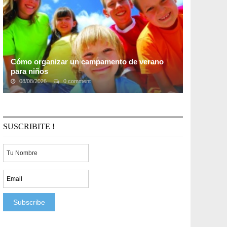
Cómo organizar un campamento de verano
para niños
08/08/2026
0 comment
El invierno ha terminado y ahora el verano se acerca
rápidamente. Es hora de que los niños jueguen afuera y
disfruten del aire libre. Sin embargo, ...
SUSCRIBITE !