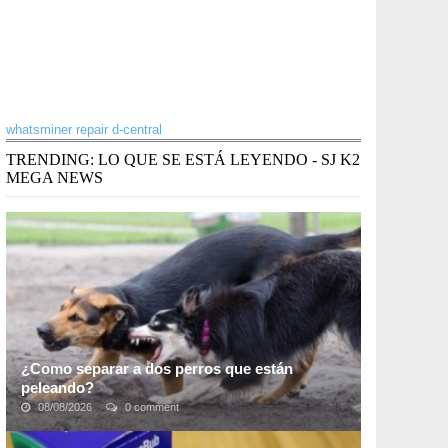
whatsminer repair d-central
TRENDING: LO QUE SE ESTÁ LEYENDO - SJ K2
MEGA NEWS
¿Como separar a dos perros que están
peleando?
08/08/2026
0 comment
Es imposible prever el comportamiento de nuestra
mascota ante las múltiples situaciones que pueden