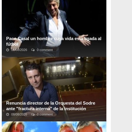
reconocidas donde muchas de esas son de dudosa
calidad. ...
Paco Casal un hombre cuya vida está ligada al
fútbol
08/08/2026
0 comment
Francisco “Paco” Casal es sin lugar a dudas uno de los
referentes más importantes del fútbol sudamericano,
por su destacada labor como intermediario ...
Renuncia director de la Orquesta del Sodre
ante "fractura interna" de la institución
08/08/2026
0 comment
El director de la Orquesta Sinfónica el Sodre (Ossodre),
Martín García, renunció este martes y la dimisión fue
aceptada por el Consejo Directivo de ...