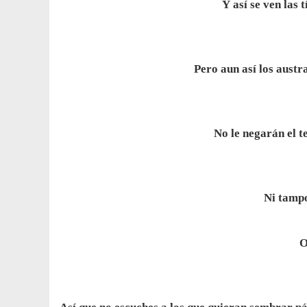
Y así se ven las t
Pero aun así los austr
No le negarán el t
Ni tamp
O