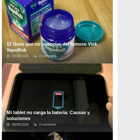
darse tanto en el interior como en el exterior del ...
12 Usos que no conocías del famoso Vick
VapoRub
08/08/2026
0 comment
El Vick VapoRub es un producto muy conocido en el
mundo que es usado para aliviar la tos y la congestión
nasal gracias a sus ingredientes principales ...
Mi tablet no carga la batería: Causas y
soluciones
08/08/2026
0 comment
Que no cargue la batería de tu tablet es algo muy
frecuente y más en tabletas de marcas pocos