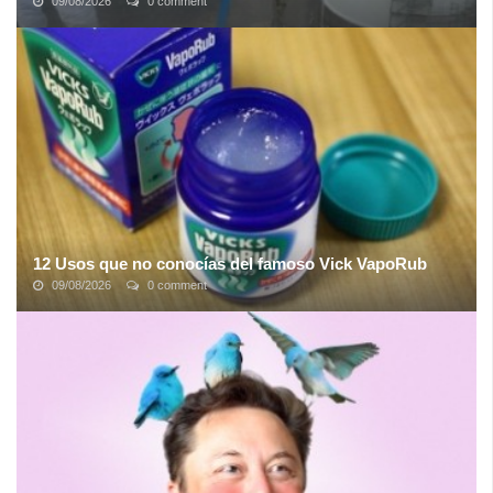
09/08/2026
0 comment
El debate sobre cómo deshacerse de más de un millón de
toneladas del líquido ha estado en curso durante años; un siniestro
espectro del tsunami de ...
12 Usos que no conocías del famoso Vick VapoRub
09/08/2026
0 comment
El Vick VapoRub es un producto muy conocido en el mundo que
es usado para aliviar la tos y la congestión nasal gracias a sus
ingredientes principales ...