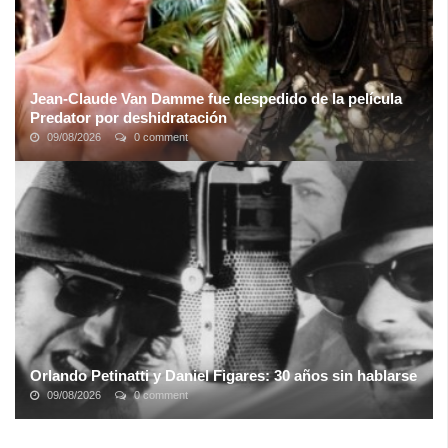
Jean-Claude Van Damme fue despedido de la película
Predator por deshidratación
09/08/2026
0 comment
El actor de Depredador, Bill Duke, respalda las afirmaciones de
que Jean-Claude Van Damme fue despedido de la película debido
a la frecuente ...
Orlando Petinatti y Daniel Figares: 30 años sin hablarse
09/08/2026
0 comment
Hablando de roturas, peleas y rencores el siguiente diferendo es el
más antiguo entre dos comunicadores y amigos de los medios