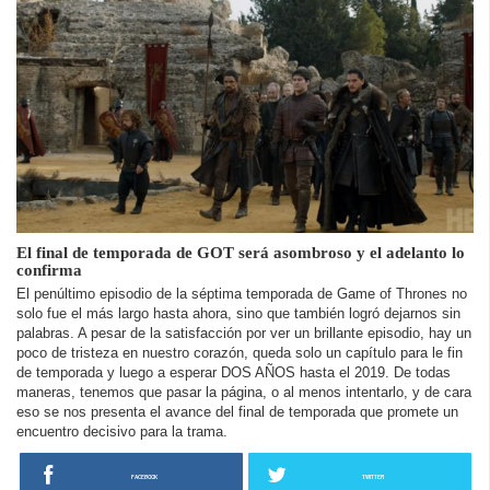
El final de temporada de GOT será asombroso y el adelanto lo
confirma
El penúltimo episodio de la séptima temporada de Game of Thrones no
solo fue el más largo hasta ahora, sino que también logró dejarnos sin
palabras. A pesar de la satisfacción por ver un brillante episodio, hay un
poco de tristeza en nuestro corazón, queda solo un capítulo para le fin
de temporada y luego a esperar DOS AÑOS hasta el 2019. De todas
maneras, tenemos que pasar la página, o al menos intentarlo, y de cara
eso se nos presenta el avance del final de temporada que promete un
encuentro decisivo para la trama.
FACEBOOK
TWITTER