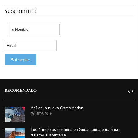
Uruguayos: se produjo ...
SUSCRIBITE !
RECOMENDADO
Así es la nueva Osmo Action
15/05/2019
Los 4 mejores destinos en Sudamerica para hacer
turismo sustentable