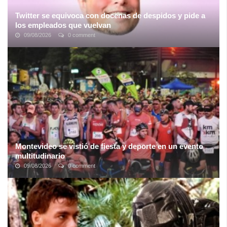
Twitter se equivoca con docenas de despidos y pide a
los empleados que vuelvan
09/08/2026
0 comment
El caos en Twitter es una realidad. Ha sido un fin de semana de
vértigo en las oficinas, ahora propiedad de Elon Musk, tras el
viernes negro:
era el ...
Montevideo se vistió de fiesta y deporte en un evento
multitudinario
09/08/2026
0 comment
Luego de 2 años de ausencia, los amantes del deporte pudieron
dar rienda suelta a la alegría en una nueva edición de la clásica
"
Maratón Montevideo
"; ...