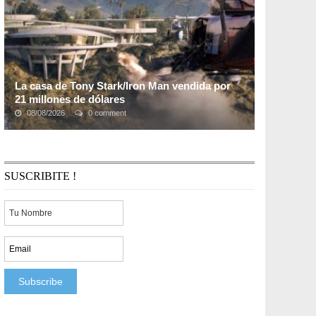
La casa de Tony Stark/Iron Man vendida por
21 millones de dólares
08/08/2026
0 comment
El Razor House, la casa en donde "vivía" Tony
Stark/Iron Man ha sido vendida por 21 millones de
dólares, casi el doble de lo que costó a su ...
SUSCRIBITE !