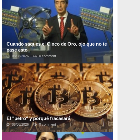
instalación futurista que absorberá tanto ...
Cuando saques el Cinco de Oro, ojo que no te
pase esto
08/08/2026
0 comment
Todos soñamos con embocarle a esos 5 numeritos
maravillosos, mirar la tele, mirar la boleta y sentir ese
instante sublime en que pasamos de ...
El "petro" y porqué fracasará
08/08/2026
0 comment
Hace pocos días el gobierno venezolano creó la
Superintendencia para la criptomoneda venezolana