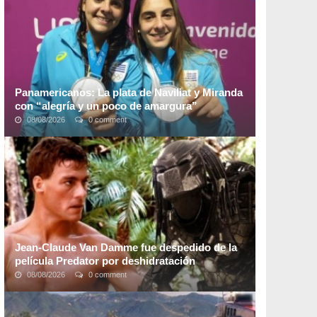
(Petro).Actualmente distintos analistas destacan que ...
Panamericanos: La plata de Naviliat y Miranda
con “alegría y un poco de amargura”
08/08/2026
0 comment
“Queda alegría y un poco de amargura porque
sabíamos que esa final iba a ser muy dura pero
podíamos ganarla. Pudimos ganar un set pero después
...
Jean-Claude Van Damme fue despedido de la
película Predator por deshidratación
08/08/2026
0 comment
El actor de Depredador, Bill Duke, respalda las
afirmaciones de que Jean-Claude Van Damme fue
despedido de la película debido a la frecuente ...