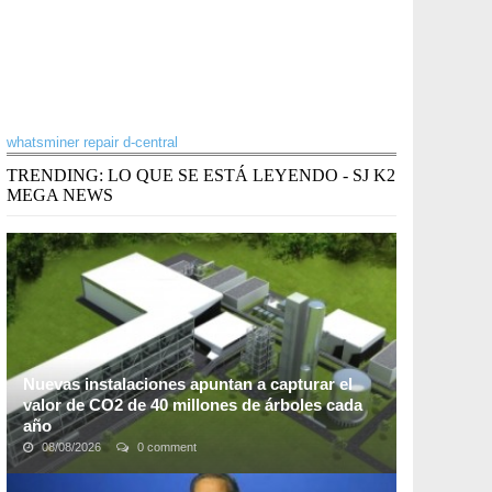
whatsminer repair d-central
TRENDING: LO QUE SE ESTÁ LEYENDO - SJ K2
MEGA NEWS
Nuevas instalaciones apuntan a capturar el
valor de CO2 de 40 millones de árboles cada
año
08/08/2026
0 comment
Una startup canadiense llamada Carbon Engineering
dice que ha asegurado los fondos para construir una