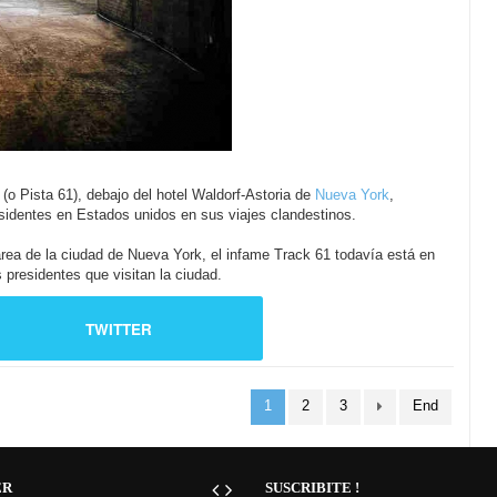
o Pista 61), debajo del hotel Waldorf-Astoria de
Nueva York
,
esidentes en Estados unidos en sus viajes clandestinos.
área de la ciudad de Nueva York, el infame Track 61 todavía está en
presidentes que visitan la ciudad.
TWITTER
1
2
3
End
ER
SUSCRIBITE !