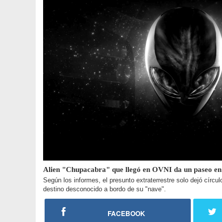
Alien "Chupacabra" que llegó en OVNI da un paseo en B
Según los informes, el presunto extraterrestre solo dejó círcu
destino desconocido a bordo de su "nave".
FACEBOOK