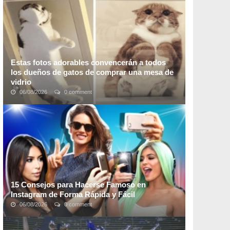
acogedor donde las personas pueden continuar ...
Estas fotos adorables convencerán a todos
los dueños de gatos de comprar una mesa de
vidrio
06/08/2026
0 comment
Que los gatos son adorables, es algo en lo que tu, yo, y
la mitad de la humanidad + 1 estamos de acuerdo. Si
combinamos gatos con mesas de vidrio las ...
15 Consejos para Hacerse Famoso en
Instagram de Forma Rápida y Fácil
06/08/2026
0 comment
Instagram es una de las plataformas de redes sociales
más populares y queridas que cuenta con más de
200