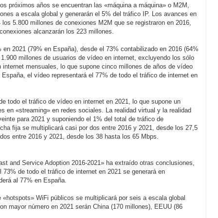
n los próximos años se encuentran las «máquina a máquina» o M2M,
ones a escala global y generarán el 5% del tráfico IP. Los avances en
,4 los 5.800 millones de conexiones M2M que se registraron en 2016,
 conexiones alcanzarán los 223 millones.
82% en 2021 (79% en España), desde el 73% contabilizado en 2016 (64%
 1.900 millones de usuarios de vídeo en internet, excluyendo los sólo
n internet mensuales, lo que supone cinco millones de años de vídeo
spaña, el vídeo representará el 77% de todo el tráfico de internet en
de todo el tráfico de vídeo en internet en 2021, lo que supone un
 en «streaming» en redes sociales. La realidad virtual y la realidad
inte para 2021 y suponiendo el 1% del total de tráfico de
ha fija se multiplicará casi por dos entre 2016 y 2021, desde los 27,5
 dos entre 2016 y 2021, desde los 38 hasta los 65 Mbps.
ast and Service Adoption 2016-2021» ha extraído otras conclusiones,
l 73% de todo el tráfico de internet en 2021 se generará en
nderá al 77% en España.
«hotspots» WiFi públicos se multiplicará por seis a escala global
s con mayor número en 2021 serán China (170 millones), EEUU (86