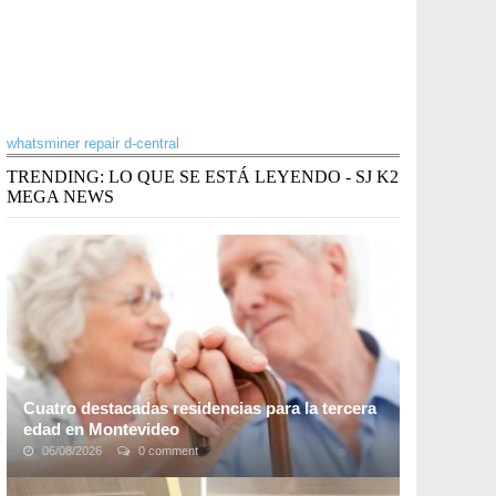
whatsminer repair d-central
TRENDING: LO QUE SE ESTÁ LEYENDO - SJ K2
MEGA NEWS
Cuatro destacadas residencias para la tercera
edad en Montevideo
06/08/2026
0 comment
Las residencias para la tercera edad en Montevideo no
son sólo un lugar para vivir, ofrecen un entorno