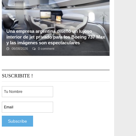
Una empresa argentina diseñó un lujoso
interior de jet privado para los Boeing 737 Max
y las imágenes son espectaculares
06/08/2026
0 comment
Bautizado como «
Genesis
«, este
lujoso interior de jet
privado pensado para acondicionar los modelos
Boeing 737 Max
ha sido diseñado por la empresa ...
SUSCRIBITE !