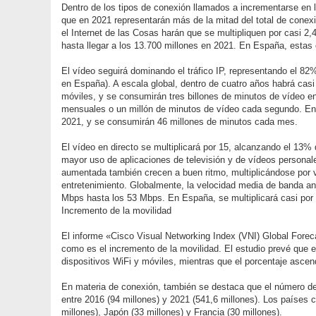
Dentro de los tipos de conexión llamados a incrementarse e
que en 2021 representarán más de la mitad del total de conexi
el Internet de las Cosas harán que se multipliquen por casi 2
hasta llegar a los 13.700 millones en 2021. En España, estas
El vídeo seguirá dominando el tráfico IP, representando el 
en España). A escala global, dentro de cuatro años habrá casi
móviles, y se consumirán tres billones de minutos de vídeo e
mensuales o un millón de minutos de vídeo cada segundo. En E
2021, y se consumirán 46 millones de minutos cada mes.
El vídeo en directo se multiplicará por 15, alcanzando el 13% 
mayor uso de aplicaciones de televisión y de vídeos personales
aumentada también crecen a buen ritmo, multiplicándose por ve
entretenimiento. Globalmente, la velocidad media de banda anc
Mbps hasta los 53 Mbps. En España, se multiplicará casi por
Incremento de la movilidad
El informe «Cisco Visual Networking Index (VNI) Global Forec
como es el incremento de la movilidad. El estudio prevé que e
dispositivos WiFi y móviles, mientras que el porcentaje asce
En materia de conexión, también se destaca que el número de 
entre 2016 (94 millones) y 2021 (541,6 millones). Los paíse
millones), Japón (33 millones) y Francia (30 millones).