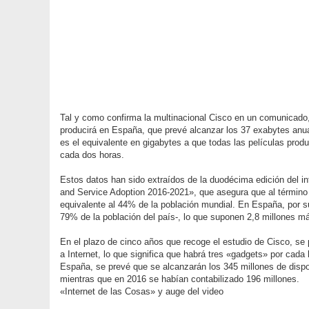
Tal y como confirma la multinacional Cisco en un comunicado, e
producirá en España, que prevé alcanzar los 37 exabytes anual
es el equivalente en gigabytes a que todas las películas prod
cada dos horas.
Estos datos han sido extraídos de la duodécima edición del i
and Service Adoption 2016-2021», que asegura que al término 
equivalente al 44% de la población mundial. En España, por su
79% de la población del país-, lo que suponen 2,8 millones 
En el plazo de cinco años que recoge el estudio de Cisco, se 
a Internet, lo que significa que habrá tres «gadgets» por cada
España, se prevé que se alcanzarán los 345 millones de dispos
mientras que en 2016 se habían contabilizado 196 millones.
«Internet de las Cosas» y auge del video