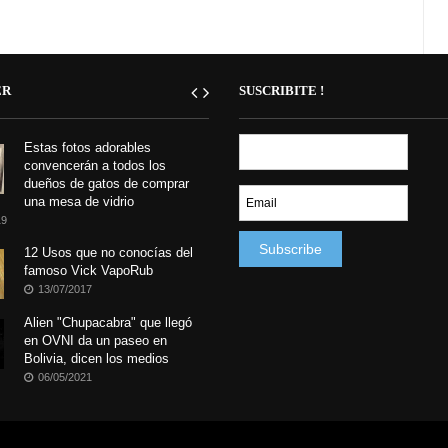
ER
SUSCRIBITE !
Estas fotos adorables
convencerán a todos los
dueños de gatos de comprar
una mesa de vidrio
19
12 Usos que no conocías del
famoso Vick VapoRub
13/07/2017
Alien "Chupacabra" que llegó
en OVNI da un paseo en
Bolivia, dicen los medios
06/05/2021