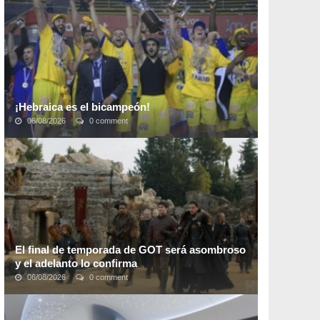
millones de usuarios activos al mes
. Los ...
¡Hebraica es el bicampeón!
06/08/2026
0 comment
La clase de sus jugadores, la experiencia de un equipo
y la planificación de un cuerpo técnico que demostró
estar a la altura fueron la clave para ...
El final de temporada de GOT será asombroso
y el adelanto lo confirma
06/08/2026
0 comment
El penúltimo episodio de la séptima temporada de
Game of Thrones no solo fue el más largo hasta ahora,
sino que también logró dejarnos sin palabras. ...