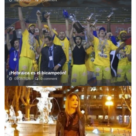
09/08/2026
0 comment
Para muchos usuarios el navegador es la aplicación que más
utilizan en su computadora. Chequean desde ahí su correo
electrónico, trabajan en conjunto ...
¡Hebraica es el bicampeón!
09/08/2026
0 comment
La clase de sus jugadores, la experiencia de un equipo y la
planificación de un cuerpo técnico que demostró estar a la altura
fueron la clave para ...