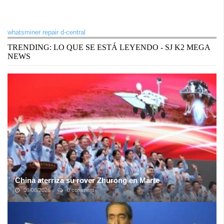
whatsminer repair d-central
TRENDING: LO QUE SE ESTÁ LEYENDO - SJ K2 MEGA
NEWS
China aterriza su rover Zhurong en Marte
09/08/2026
0 comment
China ha aterrizado con éxito una nave espacial en Marte,
anunciaron los medios estatales el sábado temprano.El robot
Zhurong de seis ruedas apuntaba ...