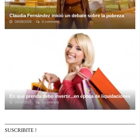
Claudia Fernández inició un debate sobre la pobreza
09/08/2026
0 comment
Washington "Turco" Abdala compartió una foto que despertó la
polémica. El exlegislador usó Twitter para subir una imagen de un
indigente urgando en ...
En que prenda debo invertir...en época de liquidaciones
09/08/2026
0 comment
EN QUE PRENDA DEBO INVERTIR....En época de
liquidaciones Mucha de las casas comienzan con la etapa de
"LIQUIDACIÓN DE TEMPORADA" y queremos ...
SUSCRIBITE !