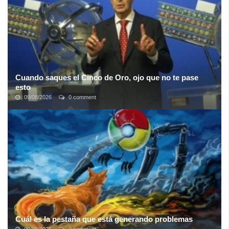
Cuando saques el Cinco de Oro, ojo que no te pase
esto
09/08/2026
0 comment
Todos soñamos con embocarle a esos 5 numeritos maravillosos,
mirar la tele, mirar la boleta y sentir ese instante sublime en que
pasamos de ...
Cuál es la pestaña que está generando problemas