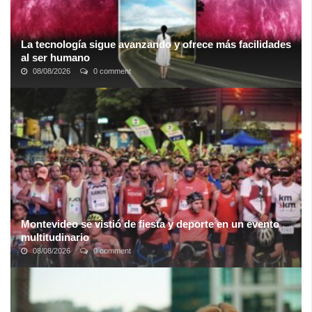
La tecnología sigue avanzando y ofrece más facilidades
al ser humano
08/08/2026
0 comment
Cada vez son más las novedades que podemos encontrar en la
tecnología
, ya sean en televisores, móviles, etc, el ser humano
sigue avanzando y cada vez ...
Montevideo se vistió de fiesta y deporte en un evento
multitudinario
08/08/2026
0 comment
Luego de 2 años de ausencia, los amantes del deporte pudieron
dar rienda suelta a la alegría en una nueva edición de la clásica
"
Maratón Montevideo
"; ...