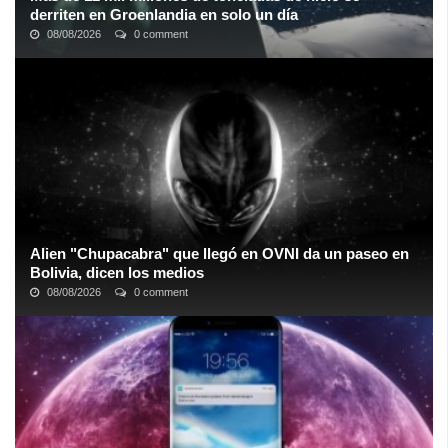
derriten en Groenlandia en solo un día
08/08/2026
0 comment
Groenlandia está experimentando uno de sus eventos de fusión
más extremos en la historia. El país, que constituye la segunda
capa de hielo más grande ...
Alien "Chupacabra" que llegó en OVNI da un paseo en
Bolivia, dicen los medios
08/08/2026
0 comment
Según los informes, el presunto extraterrestre solo dejó círculos
en la hierba en el lugar del que supuestamente partió hacia un
destino desconocido ...