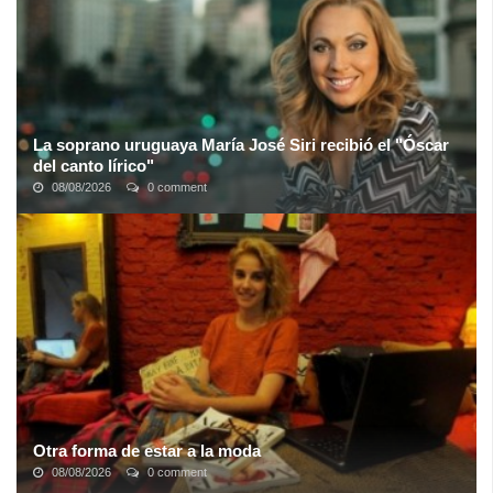
La soprano uruguaya María José Siri recibió el "Óscar
del canto lírico"
08/08/2026
0 comment
La soprano uruguaya María José Siri recibió el premio a
Mejor
Soprano
en los premios de ópera Stella della Lírica, apodados
"los Oscar del canto ...
Otra forma de estar a la moda
08/08/2026
0 comment