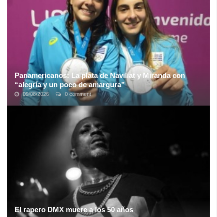
Panamericanos: La plata de Naviliat y Miranda con
“alegría y un poco de amargura”
09/08/2026
0 comment
“Queda alegría y un poco de amargura porque sabíamos que esa
final iba a ser muy dura pero podíamos ganarla. Pudimos ganar un
set pero después ...
El rapero DMX muere a los 50 años