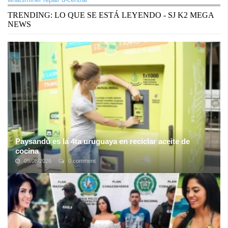
TRENDING: LO QUE SE ESTÁ LEYENDO - SJ K2 MEGA
NEWS
Paysandú es la 4ta uruguaya en reciclar aceite de
cocina
09/08/2026
0 comment
El plan de reciclaje de aceite usado de cocina, para generar
biocombustibles de segunda generación, se instaló en el Mercado
Municipal de Paysandú, ...