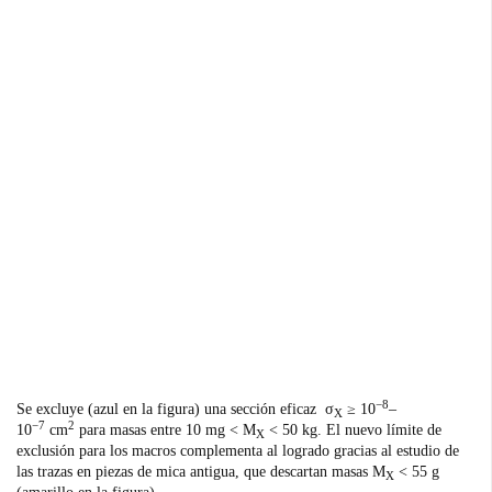
−8
Se excluye (azul en la figura) una sección eficaz σ
≥ 10
–
X
−7
2
10
cm
para masas entre 10 mg < M
< 50 kg. El nuevo límite de
X
exclusión para los macros complementa al logrado gracias al estudio de
las trazas en piezas de mica antigua, que descartan masas M
< 55 g
X