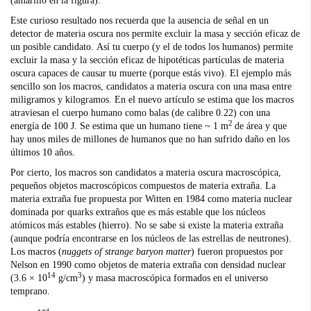
(amarillo en la figura).
Este curioso resultado nos recuerda que la ausencia de señal en un
detector de materia oscura nos permite excluir la masa y sección eficaz de
un posible candidato. Así tu cuerpo (y el de todos los humanos) permite
excluir la masa y la sección eficaz de hipotéticas partículas de materia
oscura capaces de causar tu muerte (porque estás vivo). El ejemplo más
sencillo son los macros, candidatos a materia oscura con una masa entre
miligramos y kilogramos. En el nuevo artículo se estima que los macros
atraviesan el cuerpo humano como balas (de calibre 0.22) con una
2
energía de 100 J. Se estima que un humano tiene ~ 1 m
de área y que
hay unos miles de millones de humanos que no han sufrido daño en los
últimos 10 años.
Por cierto, los macros son candidatos a materia oscura macroscópica,
pequeños objetos macroscópicos compuestos de materia extraña. La
materia extraña fue propuesta por Witten en 1984 como materia nuclear
dominada por quarks extraños que es más estable que los núcleos
atómicos más estables (hierro). No se sabe si existe la materia extraña
(aunque podría encontrarse en los núcleos de las estrellas de neutrones).
Los macros (
nuggets of strange baryon matter
) fueron propuestos por
Nelson en 1990 como objetos de materia extraña con densidad nuclear
14
3
(3.6 × 10
g/cm
) y masa macroscópica formados en el universo
temprano.