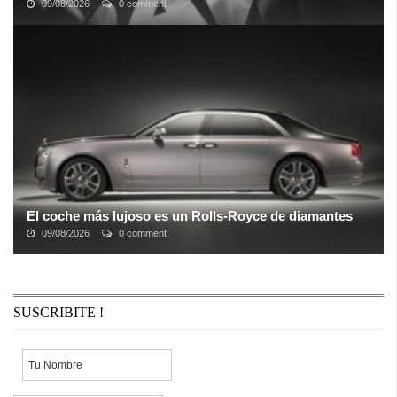
09/08/2026
0 comment
El rapero de
X Gon Give It To
sufrió un ataque al corazón como
resultado de una sobredosis de drogas en su casa el viernes 2 de
abril y desde ...
El coche más lujoso es un Rolls-Royce de diamantes
09/08/2026
0 comment
Tener un Rolls-Royce es sinónimo de ser millonario: muchos ceros
en la cuenta corriente. Y cuando tienes tantos, el mundo del
hiperlujo busca dar un ...
SUSCRIBITE !