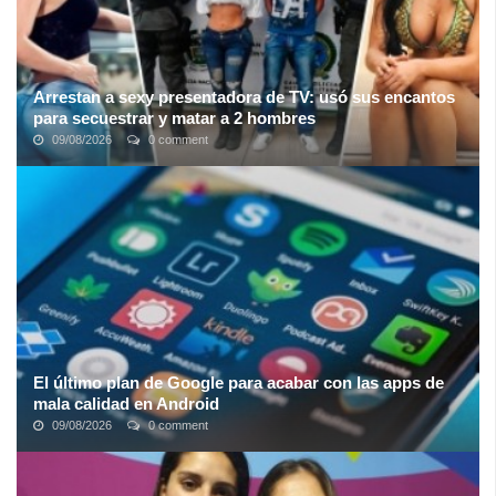
Arrestan a sexy presentadora de TV: usó sus encantos
para secuestrar y matar a 2 hombres
09/08/2026
0 comment
En ocasiones el diablo se disfraza de ángel, y parece que esta
historia lo confirma… La presentadora de televisión en Colombia, y
considerada una de ...
El último plan de Google para acabar con las apps de
mala calidad en Android
09/08/2026
0 comment
Que
Android tiene un problema con las apps de mala calidad
no es ningún secreto a estas alturas. En Google Play abundan las
apps inútiles, con ...