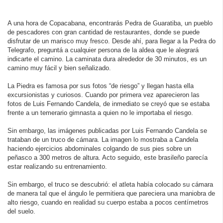
A una hora de Copacabana, encontrarás Pedra de Guaratiba, un pueblo
de pescadores con gran cantidad de restaurantes, donde se puede
disfrutar de un marisco muy fresco. Desde ahí, para llegar a la Pedra do
Telegrafo, preguntá a cualquier persona de la aldea que le alegrará
indicarte el camino. La caminata dura alrededor de 30 minutos, es un
camino muy fácil y bien señalizado.
La Piedra es famosa por sus fotos “de riesgo” y llegan hasta ella
excursionistas y curiosos. Cuando por primera vez aparecieron las
fotos de Luis Fernando Candela, de inmediato se creyó que se estaba
frente a un temerario gimnasta a quien no le importaba el riesgo.
Sin embargo, las imágenes publicadas por Luis Fernando Candela se
trataban de un truco de cámara. La imagen lo mostraba a Candela
haciendo ejercicios abdominales colgando de sus pies sobre un
peñasco a 300 metros de altura. Acto seguido, este brasileño parecía
estar realizando su entrenamiento.
Sin embargo, el truco se descubrió: el atleta había colocado su cámara
de manera tal que el ángulo le permitiera que pareciera una maniobra de
alto riesgo, cuando en realidad su cuerpo estaba a pocos centímetros
del suelo.