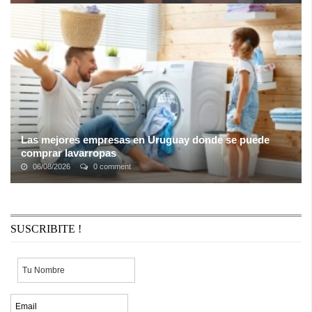
Marcela “La Enana” Feudale, histórica locutora de Showmatch, le
presentó su renuncia a Marcelo Tinelli y no nueva temporada de
ShowMatch (El Trece). ...
Las mejores empresas en Uruguay donde se puede
comprar lavarropas
06/08/2026
0 comment
Los lavarropas son electrodomésticos que tienden a pasar
desapercibidos y generalmente no somos conscientes de su
importancia hasta que dejan de ...
SUSCRIBITE !