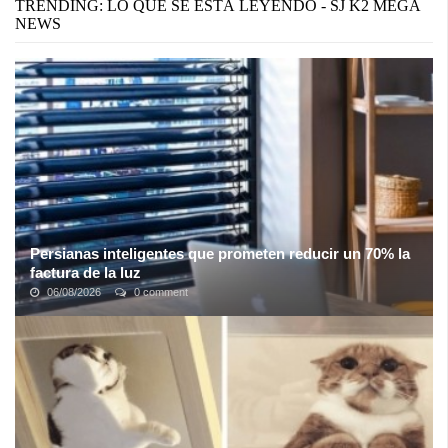
TRENDING: LO QUE SE ESTÁ LEYENDO - SJ K2 MEGA
NEWS
Persianas inteligentes que prometen reducir un 70% la
factura de la luz
06/08/2026
0 comment
Si para ti la energía solar era sinónimo de grandes y costosos
paneles que siquiera te imaginas cómo poder instalar en tu casa o
apartamento, este ...