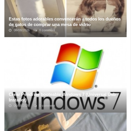
Estas fotos adorables convencerán a todos los dueños
de gatos de comprar una mesa de vidrio
06/08/2026
0 comment
Que los gatos son adorables, es algo en lo que tu, yo, y la mitad
de la humanidad + 1 estamos de acuerdo. Si combinamos gatos
con mesas de vidrio las ...
Crear Pendrive booteable Windows 7 (Universal Usb
Installer)
06/08/2026
0 comment
Buenas gente! Otra vez les traigo un poco de información, he
estado navegando y veo aparecen muchas maneras de hacer un
pendrive booteable pero no ...