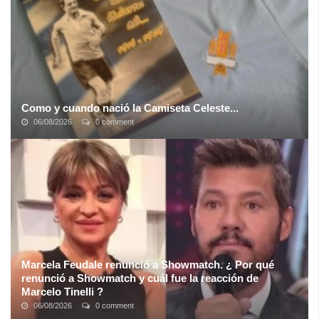
Como y cuando nació la Camiseta Celeste...
06/08/2026
0 comment
El color celeste de nuestras casaquillas deportivas a nivel
internacional, tuvo su origen en River Plate. En efecto desde que
el futbol se fue ...
Marcela Feudale renunció a Showmatch. ¿ Por qué
renunció a Showmatch y cuál fue la reacción de
Marcelo Tinelli ?
06/08/2026
0 comment