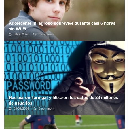
Adolecente milagroso sobrevive durante casi 6 horas
sin Wi-Fi
08/08/2026
0 comment
En lo que ha sido aclamado como "un milagro moderno", un
adolescente de la zona de Parque Rodó supuestamente sobrevivió
en su casa sin conexión a ...
Hackearon Taringa! y filtraron los datos de 28 millones
de usuarios
08/08/2026
0 comment
La red social Argentina Taringa! se levantó con una mala noticia:
por un hackeo se filtraron los datos de 28 millones de usuarios. La
plataforma ...