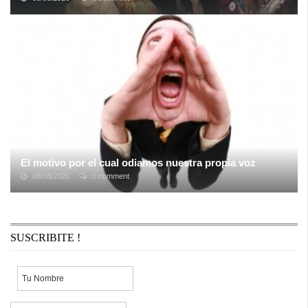
Por lo general, cuando nos sentamos a pensar en la mejor
temporada de un programa, tenemos una respuesta en mente. Tal
vez hay dos temporadas que son ...
El motivo por el cual odiamos nuestra propia voz
08/08/2026
0 comment
Ni siquiera ver una fotografía que nos disgusta demasiado, se
compara a la experiencia de rechazo que todos vivimos alguna
vez al escuchar el sonido ...
SUSCRIBITE !