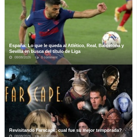
España: Lo que le queda al Atlético, Real, Barcelona y
Sevilla en busca del título de Liga
08/08/2026
0 comment
De los cuatro pretendientes, el único equipo que depende de sí
mismo para proclamarse campeón es el Atlético de Madrid de los
uruguayos. La ...
Revisitando Farscape: cual fue su mejor temporada?
08/08/2026
0 comment