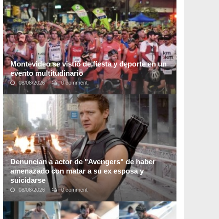
meses. Recientemente se descubrió que
la ...
Montevideo se vistió de fiesta y deporte en un
evento multitudinario
08/08/2026
0 comment
Luego de 2 años de ausencia, los amantes del deporte
pudieron dar rienda suelta a la alegría en una nueva
edición de la clásica "
Maratón Montevideo
"; ...
Denuncian a actor de "Avengers" de haber
amenazado con matar a su ex esposa y
suicidarse
08/08/2026
0 comment
Una sensible denuncia de violencia doméstica recae
sobre
Jeremy Renner, actor de la saga de
"Avengers" del UCM, en la que su ex esposa, Sonni