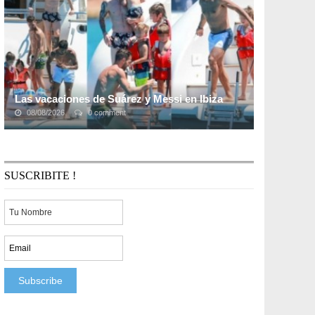
...
Las vacaciones de Suárez y Messi en Ibiza
08/08/2026
0 comment
Luis Suárez, Lionel Messi y Cesc Fàbregas no solo han
sido buenos socios en la cancha. Los tres futbolistas
elegieron la isla española de Ibiza para ...
SUSCRIBITE !