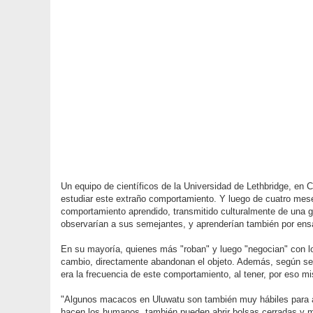
Un equipo de científicos de la Universidad de Lethbridge, en 
estudiar este extraño comportamiento. Y luego de cuatro mese
comportamiento aprendido, transmitido culturalmente de una g
observarían a sus semejantes, y aprenderían también por ensa
En su mayoría, quienes más "roban" y luego "negocian" con l
cambio, directamente abandonan el objeto. Además, según s
era la frecuencia de este comportamiento, al tener, por eso m
"Algunos macacos en Uluwatu son también muy hábiles para abr
hacen los humanos, también pueden abrir bolsas cerradas y 