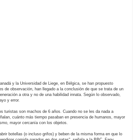
Canadá y la Universidad de Liege, en Bélgica, se han propuesto
s de observación, han llegado a la conclusión de que se trata de un
eneración a otra y no de una habilidad innata. Según lo observado,
yo y error.
os turistas son machos de 6 años. Cuando no se les da nada a
eñalan, cuánto más tiempo pasaban en presencia de humanos, mayor
ismo, mayor cercanía con los objetos.
ir botellas (o incluso grifos) y beben de la misma forma en que lo
mendigar comida parados en dos patas", señala a la BBC, Fany