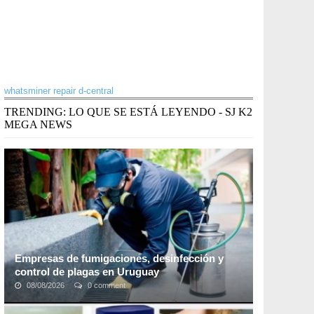
whatsminer repair d-central
TRENDING: LO QUE SE ESTÁ LEYENDO - SJ K2
MEGA NEWS
Empresas de fumigaciones, desinfección y
control de plagas en Uruguay
08/08/2026
0 comment
Las empresas de control de plagas se han convertido
en una de las alternativas más favorables para el