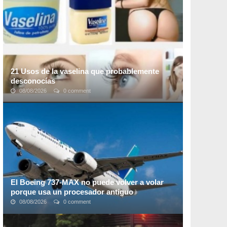
público uruguayo, gracias a que este tipo de ...
21 Usos de la vaselina que probablemente
desconocías
08/08/2026
0 comment
A todos nos gustaría tener un remedio económico y
eficiente que podamos usar en el cuidado personal.
Genial.guru te invita a descubrir las ...
El Boeing 737-MAX no puede volver a volar
porque usa un procesador antiguo
08/08/2026
0 comment
Boeing
sigue sin poder certificar sus aviones
737 MAX
después de los dos accidentes ocurridos hace unos