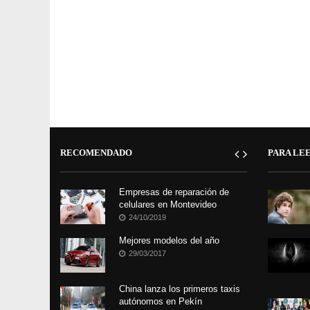
RECOMENDADO
PARA LE
Empresas de reparación de
celulares en Montevideo
24/10/2019
Mejores modelos del año
29/03/2017
China lanza los primeros taxis
autónomos en Pekín