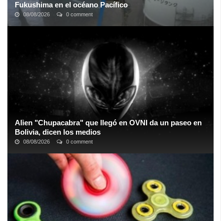
Fukushima en el océano Pacífico
08/08/2026
0 comment
El debate sobre cómo deshacerse de más de un millón de
toneladas del líquido ha estado en curso durante años; un siniestro
espectro del tsunami de ...
Alien "Chupacabra" que llegó en OVNI da un paseo en
Bolivia, dicen los medios
08/08/2026
0 comment
Según los informes, el presunto extraterrestre solo dejó círculos
en la hierba en el lugar del que supuestamente partió hacia un
destino desconocido ...