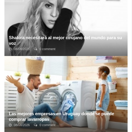
Shakira necesitará al mejor cirujano del mundo para su
voz
08/08/2026
0 comment
Saltaron las primeras alarmas cuando Shakira suspendió los
primeros conciertos que tenía programados para su gira El Dorado,
sirenas que sonaron con ...
Las mejores empresas en Uruguay donde se puede
comprar lavarropas
08/08/2026
0 comment
Los lavarropas son electrodomésticos que tienden a pasar