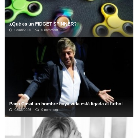
¿Qué es un FIDGET SPINNER?
08/08/2026
0 comment
Se llama fidget spinner (algo así como el girador inquieto).El
dispositivo es la última tendencia en el mundo, pero en realidad
tiene una historia ...
Paco Casal un hombre cuya vida está ligada al fútbol
08/08/2026
0 comment
Francisco “Paco” Casal es sin lugar a dudas uno de los referentes
más importantes del fútbol sudamericano, por su destacada labor
como intermediario ...