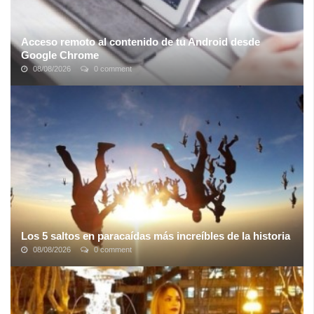
Acceso remoto al contenido de tu Android desde
Google Chrome
08/08/2026
0 comment
En un mundo ideal, todos los dispositivos se comunicarían entre
sí sin cables y sin problemas, al instante. Pero, por desgracia, no
siempre es tan ...
Los 5 saltos en paracaídas más increíbles de la historia
08/08/2026
0 comment
Conseguir lo más parecido a volar como un pájaro ha sido un
sueño perseguido por toda la humanidad. El genio renacentista
Leonardo da Vinci fue el ...