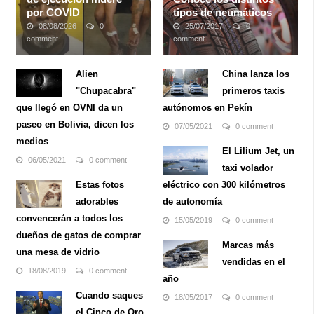
por COVID
tipos de neumáticos
08/08/2026
0
25/07/2017
0
comment
comment
Romell Broom había
Los neumáticos
pasado 24 años en una
representan uno de los
Alien
China lanza los
prisión de Ohio esperando
elementos tanto más
"Chupacabra"
primeros taxis
ser asesinado por
básicos como más
secuestrar, violar y
importantes de cualquier
que llegó en OVNI da un
autónomos en Pekín
asesinar a Tryna Middleton,
auto. Estos cauchos con
paseo en Bolivia, dicen los
07/05/2021
0 comment
de 14 años, mientras
forma de anillo los cuales
medios
caminaba a casa en 1984.
tienen dentro las llantas,
El Lilium Jet, un
Su ejecución ...
ofrecen tracción para ...
06/05/2021
0 comment
taxi volador
Estas fotos
eléctrico con 300 kilómetros
adorables
de autonomía
convencerán a todos los
15/05/2019
0 comment
dueños de gatos de comprar
Marcas más
una mesa de vidrio
vendidas en el
18/08/2019
0 comment
año
Cuando saques
18/05/2017
0 comment
el Cinco de Oro,