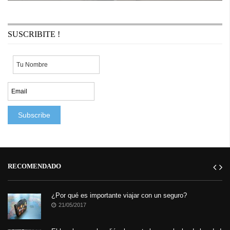
abandonados y viejas vías de tren como lienzos para sus obras
maestras, Jan Is De Man, ...
SUSCRIBITE !
RECOMENDADO
¿Por qué es importante viajar con un seguro?
21/05/2017