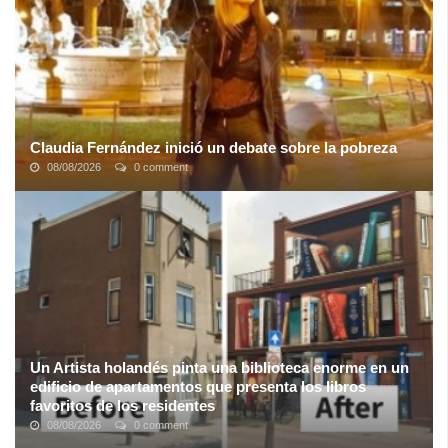
Claudia Fernández inició un debate sobre la pobreza
08/08/2026
0 comment
Washington "Turco" Abdala compartió una foto que despertó la
polémica. El exlegislador usó Twitter para subir una imagen de un
indigente urgando en ...
Un Artista holandés pinta una biblioteca enorme en un
edificio de apartamentos que presenta los libros
favoritos de los residentes
08/08/2026
0 comment
Mientras que muchos artistas callejeros seleccionan edificios