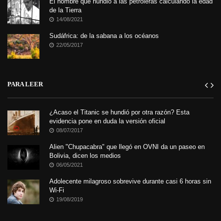
El hombre que hundió a las petroleras calculando la edad
de la Tierra
14/08/2021
Sudáfrica: de la sabana a los océanos
22/05/2017
PARA LEER
¿Acaso el Titanic se hundió por otra razón? Esta
evidencia pone en duda la versión oficial
08/07/2017
Alien "Chupacabra" que llegó en OVNI da un paseo en
Bolivia, dicen los medios
06/05/2021
Adolecente milagroso sobrevive durante casi 6 horas sin
Wi-Fi
19/08/2019