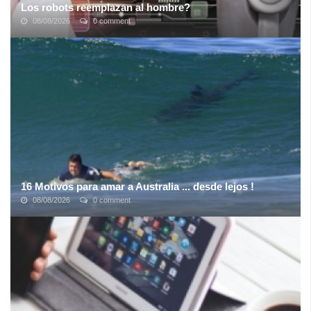
Los robots reemplazan al hombre?
08/08/2026
0 comment
16 Motivos para amar a Australia ... desde lejos !
08/08/2026
0 comment
El paisaje variado, la naturaleza única y los animales extraños
atraen a Australia a muchos turistas. Pero, seamos sinceros,
en ocasiones es mejor ...