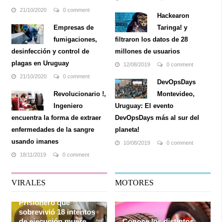
tener gatos. Para estas
descargar) contenidos de
personas, la oferta de ...
todo tipo. Pero ahora, de la
21/10/2020
0 comment
Hackearon
...
Empresas de
Taringa! y
fumigaciones,
filtraron los datos de 28
desinfección y control de
millones de usuarios
plagas en Uruguay
12/08/2019
0 comment
21/10/2020
0 comment
DevOpsDays
Revolucionario !,
Montevideo,
Ingeniero
Uruguay: El evento
encuentra la forma de extraer
DevOpsDays más al sur del
enfermedades de la sangre
planeta!
usando imanes
10/08/2019
0 comment
18/11/2019
0 comment
VIRALES
MOTORES
Prisionero que
sobrevivió 18 intentos
de ejecución muere
Conoce los distintos