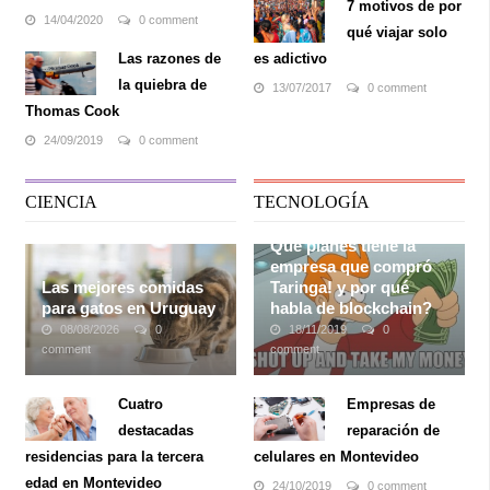
7 motivos de por
14/04/2020
0 comment
qué viajar solo
Las razones de
es adictivo
la quiebra de
13/07/2017
0 comment
Thomas Cook
24/09/2019
0 comment
CIENCIA
TECNOLOGÍA
Qué planes tiene la
empresa que compró
Las mejores comidas
Taringa! y por qué
para gatos en Uruguay
habla de blockchain?
08/08/2026
0
18/11/2019
0
comment
comment
Cada vez más gente tiene
Nadie lo vio venir. Durante
mascotas, dado que son
años, si no es que
Cuatro
Empresas de
una gran compañía. Si bien
décadas, Taringa! se
destacadas
reparación de
la mascota más común es
posicionó como
uno de los
tener un perro, muchas
foros y medios más
residencias para la tercera
celulares en Montevideo
personas optan también por
p
opulares
para consultar (y
edad en Montevideo
24/10/2019
0 comment