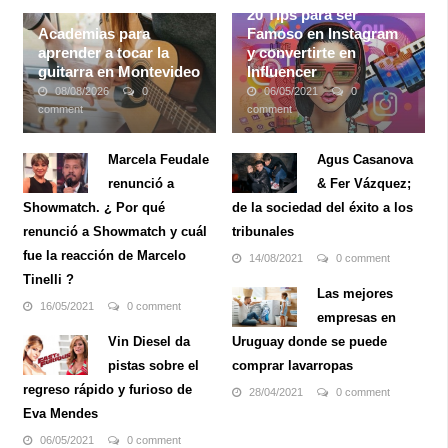
20 Tips para ser
Academias para
Famoso en Instagram
aprender a tocar la
y convertirte en
guitarra en Montevideo
Influencer
08/08/2026
0
06/05/2021
0
comment
comment
Si estás interesado en
Instagram es una red social
aprender o enseñarle a tu
que brinda a cualquiera de
Marcela Feudale
Agus Casanova
hijo a tocar un instrumento
sus usuarios tener la
renunció a
& Fer Vázquez;
musical, la guitarra es una
posibilidad de tener una
excelente opción. Además
gran cantidad de público a
Showmatch. ¿ Por qué
de la sociedad del éxito a los
de ser divertido de tocar,
su mano siempre y cuando
renunció a Showmatch y cuál
tribunales
ofrece variedad en cuanto a
puedas llegar ellos. Esta
fue la reacción de Marcelo
estilos de ...
aplicación ...
14/08/2021
0 comment
Tinelli ?
Las mejores
16/05/2021
0 comment
empresas en
Vin Diesel da
Uruguay donde se puede
pistas sobre el
comprar lavarropas
regreso rápido y furioso de
28/04/2021
0 comment
Eva Mendes
06/05/2021
0 comment